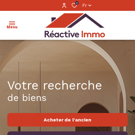
0
Fr
Menu
accueil
ventes
locations
Votre recherche
estimation
de biens
calculer
mon
Acheter
de l'ancien
financement