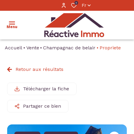
0
Fr
Menu
Accueil
Vente
Champagnac de belair
Propriete
accueil
ventes
Retour aux résultats
locations
Télécharger la fiche
estimation
calculer
Partager ce bien
mon
financement