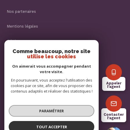
nos partenaires
mentions légales
admin
Comme beaucoup, notre site
utilise les cookies
nos honoraires
On aimerait vous accompagner pendant
politique rgpd
votre visite.
En poursuivant, vous acceptez l'utilisation des
Appeler
cookies par ce site, afin de vous proposer des
cookies
l'agent
contenus adaptés et réaliser des statistiques !
© 2026 | Tous droits réservés
PARAMÉTRER
Contacter
l'agent
Réalisé par
TOUT ACCEPTER