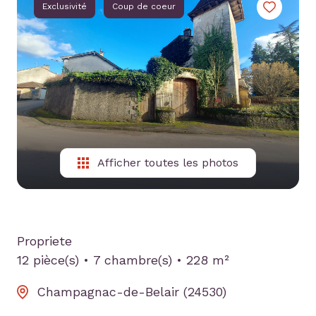
contact
Exclusivité
Coup de coeur
nous
rejoindre
Afficher toutes les photos
Propriete
12 pièce(s)
7 chambre(s)
228 m²
Champagnac-de-Belair (24530)