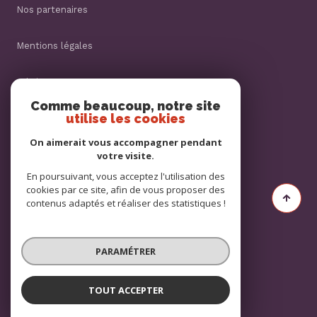
nos partenaires
mentions légales
admin
Comme beaucoup, notre site
utilise les cookies
nos honoraires
On aimerait vous accompagner pendant
politique rgpd
votre visite.
En poursuivant, vous acceptez l'utilisation des
cookies par ce site, afin de vous proposer des
cookies
contenus adaptés et réaliser des statistiques !
© 2026 | Tous droits réservés
PARAMÉTRER
Réalisé par
TOUT ACCEPTER