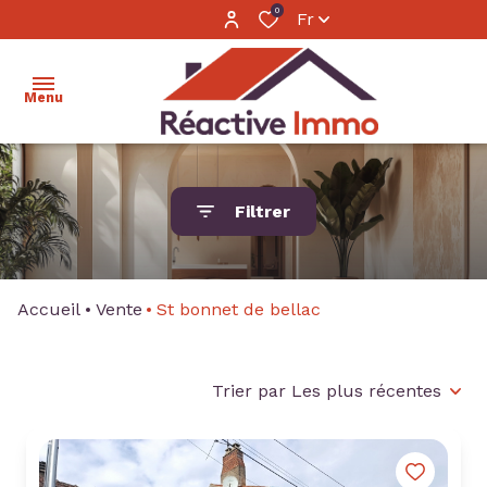
0
Fr
Menu
accueil
Filtrer
ventes
locations
Accueil
Vente
St bonnet de bellac
estimation
calculer
Trier par Les plus récentes
mon
financement