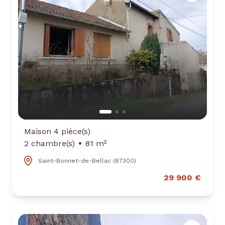
contact
nous
rejoindre
Maison 4 pièce(s)
2 chambre(s)
81 m²
Saint-Bonnet-de-Bellac (87300)
29 900 €