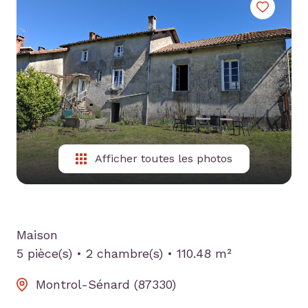
contact
nous
rejoindre
Afficher toutes les photos
Maison
5 pièce(s)
2 chambre(s)
110.48 m²
Montrol-Sénard (87330)