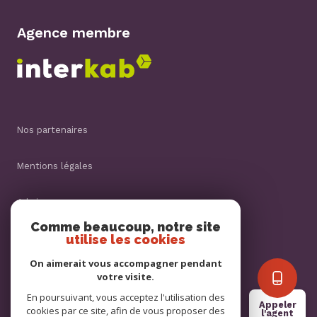
Agence membre
nos partenaires
mentions légales
admin
Comme beaucoup, notre site
utilise les cookies
nos honoraires
On aimerait vous accompagner pendant
politique rgpd
votre visite.
En poursuivant, vous acceptez l'utilisation des
Appeler
cookies par ce site, afin de vous proposer des
cookies
l'agent