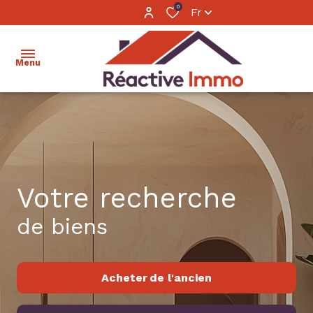
0
Fr
Menu
accueil
ventes
locations
Votre recherche
estimation
de biens
calculer
mon
Acheter
de l'ancien
financement