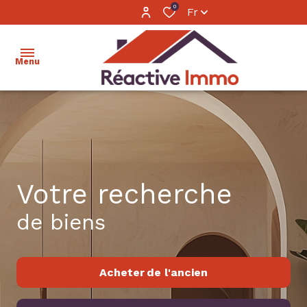
0
Fr
Menu
accueil
ventes
locations
Votre recherche
estimation
de biens
calculer
mon
Acheter
de l'ancien
financement