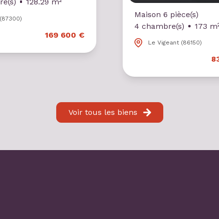
e(s)
128.29 m²
Maison 6 pièce(s)
(87300)
4 chambre(s)
173 m
169 600 €
Le Vigeant (86150)
8
Voir tous les biens