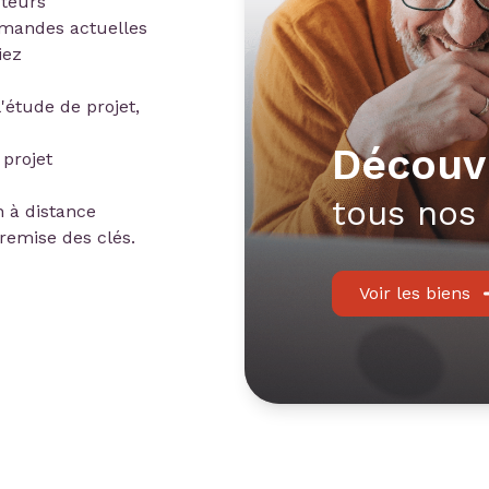
cteurs
emandes actuelles
iez
'étude de projet,
découv
 projet
tous nos 
n à distance
remise des clés.
Voir les biens