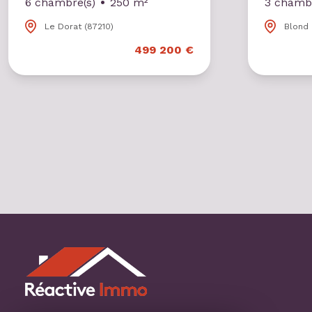
6 chambre(s)
250 m²
3 chambr
Le Dorat (87210)
Blond 
499 200 €