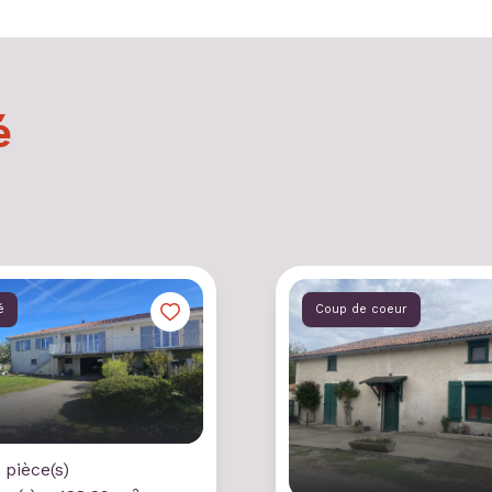
é
é
Coup de coeur
 pièce(s)