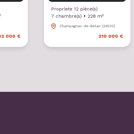
Propriete 12 pièce(s)
²
7 chambre(s)
228 m²
Champagnac-de-Belair (24530)
32 000 €
210 000 €