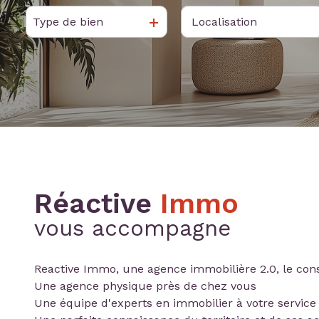
contact
Type de bien
De l'ancien
à l'année
nous
De l'immo pro
De l'immo pro
rejoindre
Réactive
Immo
vous accompagne
Reactive Immo, une agence immobilière 2.0, le conse
Une agence physique près de chez vous
Une équipe d'experts en immobilier à votre service