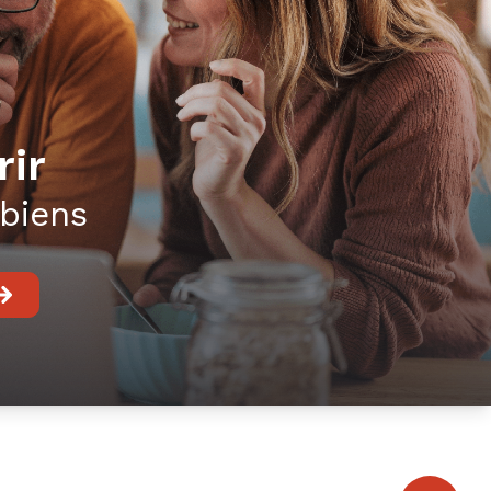
rir
biens